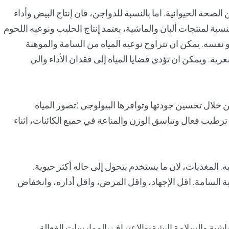
ن الصحة الحيوانية. اما بالنسبة للدواجن، فان إنتاج البيض وأداء
النسبة لمنتجات ألبان والماشية، يعتمد إنتاج الحليب ونوعيه اللحوم
نفسه. يمكن ان تتراوح نوعيه المياه من السامة والموهنة
ية. ويمكن ان تؤدي قضايا المياه إلى فقدان الأداء والي
 من خلال تحسين جودتها وتوافرها البيولوجي (تصور المياه
طيب فعال وتناسق الوزن والمناعة في جميع الكائنات، اثناء
. المغذيات، لان ما يستخدم يتحول إلى حاله أكثر حيوية.
يائية السامة. اقل الإجهاد، واقل المرض، واقل أداره، وانخفاض
ماشية والسلامة البيئية-والاعتراف بالممارسات الفعالة