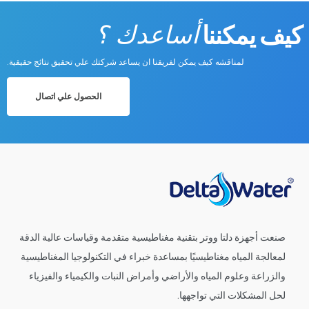
كيف يمكننا
أساعدك ؟
Login
or use your login data
لمناقشه كيف يمكن لفريقنا ان يساعد شركتك علي تحقيق نتائج حقيقية.
Username
الحصول علي اتصال
Sign Up
Password
or Sign Up
Registration disabled
Remember Me
صنعت أجهزة دلتا ووتر بتقنية مغناطيسية متقدمة وقياسات عالية الدقة
Lost your password?
لمعالجة المياه مغناطيسيًا بمساعدة خبراء في التكنولوجيا المغناطيسية
والزراعة وعلوم المياه والأراضي وأمراض النبات والكيمياء والفيزياء
لحل المشكلات التي تواجهها.