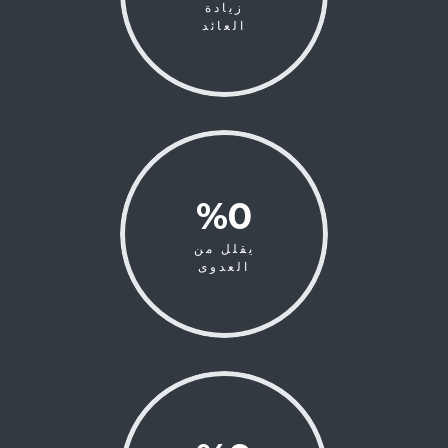
زيادة
العائد
0
%
يقلل من
العدوى