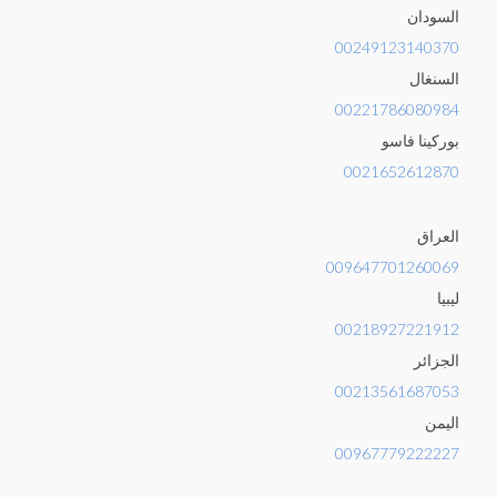
السودان
00249123140370
السنغال
00221786080984
بوركينا فاسو
0021652612870
العراق
009647701260069
ليبيا
00218927221912
الجزائر
00213561687053
اليمن
00967779222227