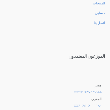
المنتجات
حسابي
اتصل بنا
الموزعون المعتمدون
مصر
00201025795544
المغرب
00212612111164