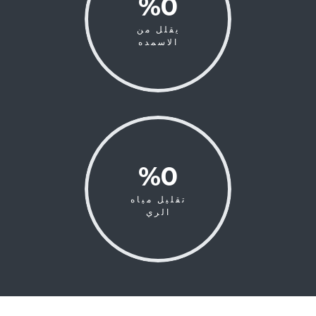
0
%
يقلل من
الاسمده
0
%
تقليل مياه
الري