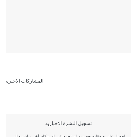
المشاركات الاخيره
تسجيل النشرة الاخباريه
احصل علي صفقات حصريه لن تجدها في اي مكان آخر مباشره إلى