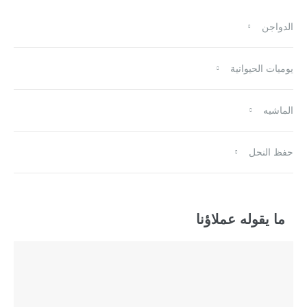
الدواجن
يوميات الحيوانية
الماشيه
Login
or use your login data
حفظ النحل
Username
Sign Up
ما يقوله عملاؤنا
Password
or Sign Up
Registration disabled
Remember Me