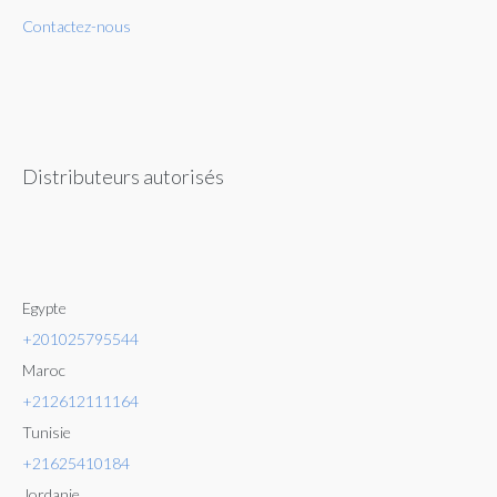
Contactez-nous
Distributeurs autorisés
Egypte
+201025795544
Maroc
+212612111164
Tunisie
+21625410184
Jordanie