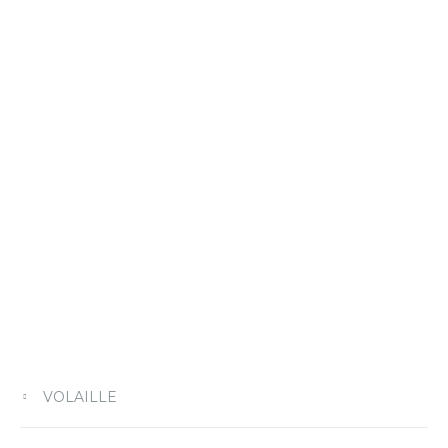
Login
or use your login data
Username
Sign Up
Password
VOLAILLE
or Sign Up
Registration disabled