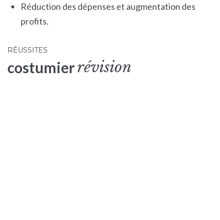
Réduction des dépenses et augmentation des
profits.
STRATÉGIE
RÉUSSITES
Commencer
révision
costumier
ADVANCED ANALYTICS, STRATEGY
Rapport global sur le capital-
investissement 2019