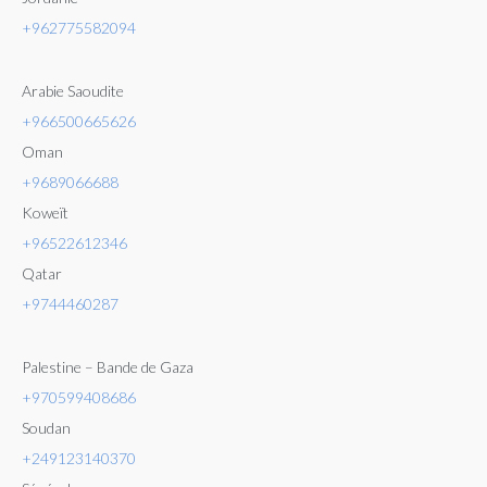
+962775582094
Arabie Saoudite
+966500665626
Oman
+9689066688
Koweït
+96522612346
Qatar
+9744460287
Palestine – Bande de Gaza
+970599408686
Soudan
+249123140370