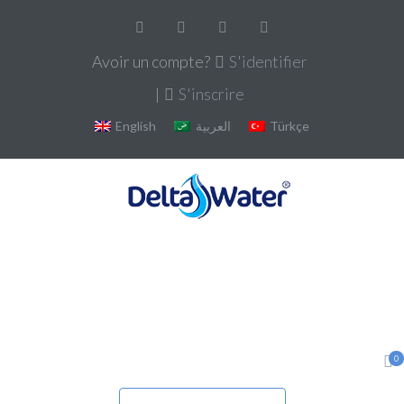
Avoir un compte?
S'identifier
|
S'inscrire
English
العربية
Türkçe
0