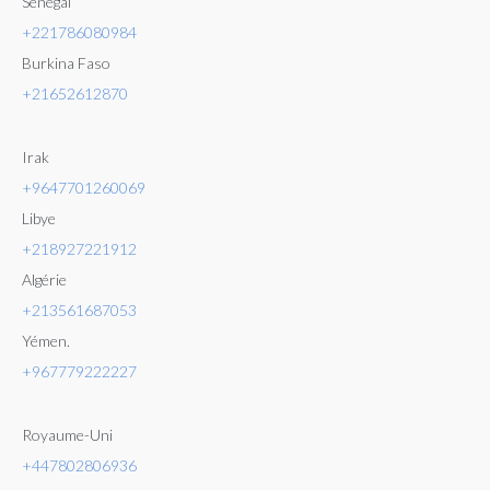
Sénégal
+221786080984
Burkina Faso
+21652612870
Irak
+9647701260069
Libye
+218927221912
Algérie
+213561687053
Yémen.
+96777
9222227
Royaume-Uni
+447802806936