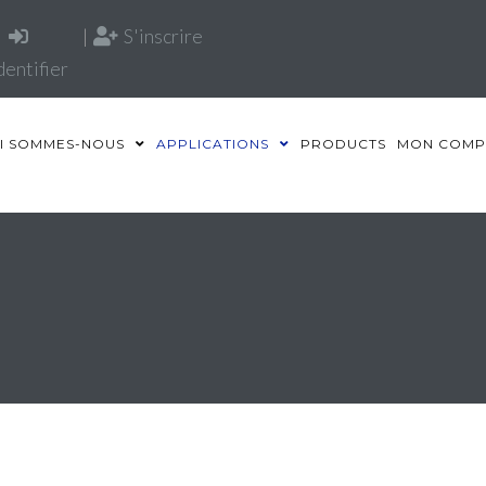
|
S'inscrire
dentifier
I SOMMES-NOUS
APPLICATIONS
PRODUCTS
MON COMP