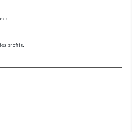
eur.
es profits.
ADVANCED ANALYTICS, STRATEGY
Rapport global sur le capital-
investissement 2019