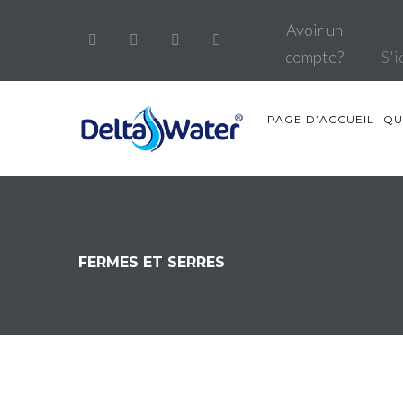
Avoir un
compte?
S'i
PAGE D’ACCUEIL
QU
FERMES ET SERRES