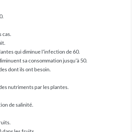
0.
 cas.
it.
antes qui diminue l’infection de 60.
 diminuent sa consommation jusqu’à 50.
des dont ils ont besoin.
 des nutriments par les plantes.
Login
or use your login data
ion de salinité.
Username
uits.
Sign Up
 dans les fruits.