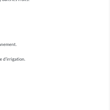
Password
or Sign Up
Registration disabled
Remember Me
Lost your password?
onnement.
 d’irrigation.