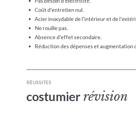
Pas besoin d’électricité.
Coût d’entretien nul.
Acier inoxydable de l’intérieur et de l’extéri
Ne rouille pas.
Absence d’effet secondaire.
Réduction des dépenses et augmentation d
RÉUSSITES
STRATÉGIE
révision
costumier
Commencer