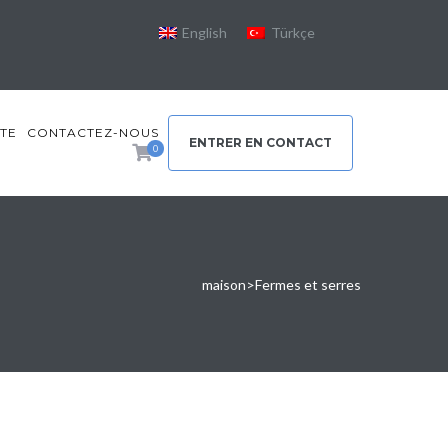
English
Türkçe
TE
CONTACTEZ-NOUS
ENTRER EN CONTACT
0
maison
>
Fermes et serres