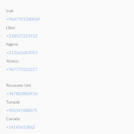
Irak
+9647701260069
Libye
+218927221912
Algérie
+213561687053
Yémen.
+96777
9222227
Royaume-Uni
+447802806936
Turquie
+905347680075
Canada
+14165613862