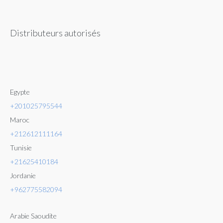
Distributeurs autorisés
Lost your password?
Egypte
+201025795544
Maroc
+212612111164
Tunisie
+21625410184
Jordanie
+962775582094
Arabie Saoudite