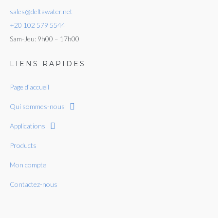
sales@deltawater.net
+20 102 579 5544
Sam-Jeu: 9h00 – 17h00
LIENS RAPIDES
Page d’accueil
Login
Qui sommes-nous
or use your login data
Applications
Username
Products
Sign Up
Mon compte
Password
or Sign Up
Contactez-nous
Registration disabled
Remember Me