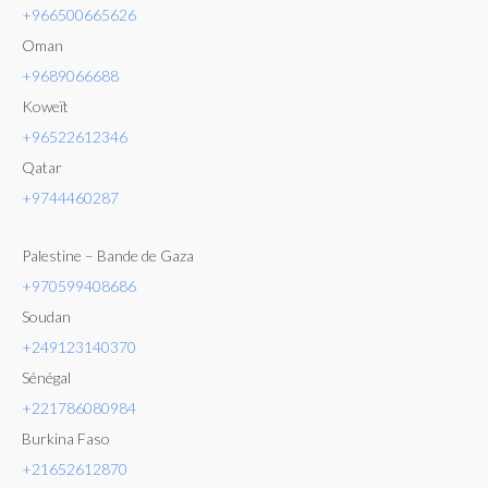
+966500665626
Oman
+9689066688
Koweït
+96522612346
Qatar
+9744460287
Palestine – Bande de Gaza
+970599408686
Soudan
+249123140370
Sénégal
+221786080984
Burkina Faso
+21652612870