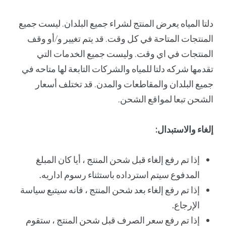
دلتا المياه يعرض المنتج لشراء جميع البلدان. ليست جميع
المنتجات المتاحة في كل وقت. قد يتم تغيير و/أو وقف
المنتجات في اي وقت. وليست جميع الخدمات التي
تقدمها شركه دلتا للمياه والشركات التابعة لها متاحه في
جميع البلدان والمقاطعات والمدن. قد تختلف أسعار
الشحن تبعا لمواقع الشحن.
Login
or use your login data
إلغاء والاستبدال:
Username
إذا تم رفع إلغاء قبل شحن المنتج ، أيا كان المبلغ
Sign Up
المدفوع سيتم استرداده باستثناء رسوم اداريه.
Password
إذا تم رفع إلغاء بعد شحن المنتج ، فانه سيتبع سياسة
or Sign Up
الإرجاع.
Registration disabled
إذا تم رفع سعر الصرف قبل شحن المنتج ، ستقوم
Remember Me