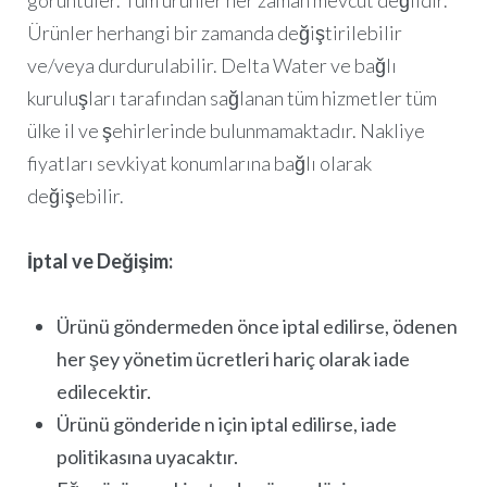
görüntüler. Tüm ürünler her zaman mevcut değildir.
Ürünler herhangi bir zamanda değiştirilebilir
ve/veya durdurulabilir. Delta Water ve bağlı
kuruluşları tarafından sağlanan tüm hizmetler tüm
ülke il ve şehirlerinde bulunmamaktadır. Nakliye
fiyatları sevkiyat konumlarına bağlı olarak
Login
değişebilir.
or use your login data
İptal ve Değişim:
Username
Ürünü göndermeden önce iptal edilirse, ödenen
Sign Up
Password
her şey yönetim ücretleri hariç olarak iade
or Sign Up
edilecektir.
Registration disabled
Ürünü gönderide n için iptal edilirse, iade
Remember Me
politikasına uyacaktır.