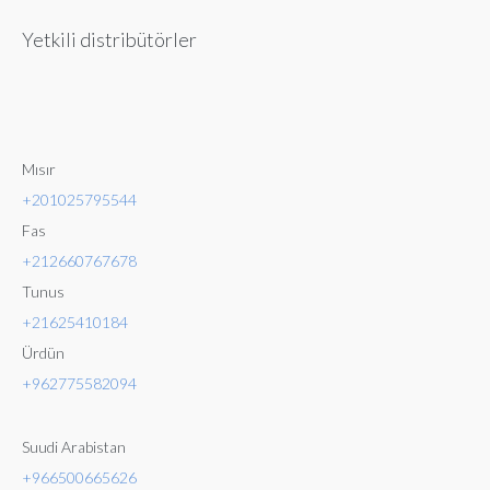
Yetkili distribütörler
Mısır
+201025795544
Fas
+212660767678
Tunus
+21625410184
Ürdün
+962775582094
Suudi Arabistan
+966500665626