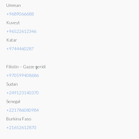
Umman
+9689066688
Kuveyt
+96522612346
Katar
+9744460287
Filistin – Gazze şeridi
+970599408686
Sudan
+249123140370
Senegal
+221786080984
Burkina Faso
+21652612870