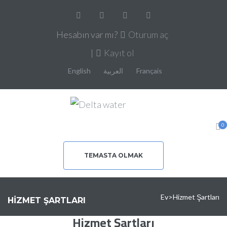
Hesabın var mı?
Oturum aç
|
Kayıt ol
English
العربية
Français
0
TEMASTA OLMAK
Ev
>
Hizmet Şartları
HIZMET ŞARTLARI
Hizmet Şartları