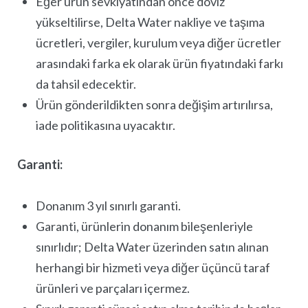
Eğer ürün sevkiyatından önce döviz
yükseltilirse, Delta Water nakliye ve taşıma
Lost your password?
ücretleri, vergiler, kurulum veya diğer ücretler
arasındaki farka ek olarak ürün fiyatındaki farkı
da tahsil edecektir.
Ürün gönderildikten sonra değişim artırılırsa,
iade politikasına uyacaktır.
Garanti:
Donanım 3 yıl sınırlı garanti.
Garanti, ürünlerin donanım bileşenleriyle
sınırlıdır; Delta Water üzerinden satın alınan
herhangi bir hizmeti veya diğer üçüncü taraf
ürünleri ve parçaları içermez.