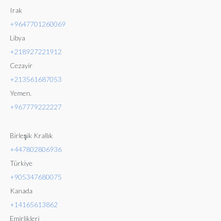
Irak
+9647701260069
Libya
+218927221912
Cezayir
+213561687053
Yemen.
+96777
9222227
Birleşik Krallık
+447802806936
Türkiye
+905347680075
Kanada
+14165613862
Emirlikleri