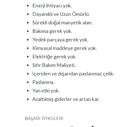
Enerji ihtiyacı yok.
Dayanıklı ve Uzun Ömürlü.
Sürekli doğal manyetik alan.
Bakıma gerek yok.
Yedek parçaya gerek yok.
Kimyasal maddeye gerek yok.
Elektriğe gerek yok.
Sıfır Bakım Maliyeti.
İçeriden ve dışarıdan paslanmaz çelik.
Paslanma.
Yan etki yok.
Azaltılmış giderler ve artan kar.
BAŞARI ÖYKÜLERI
STRATEJI