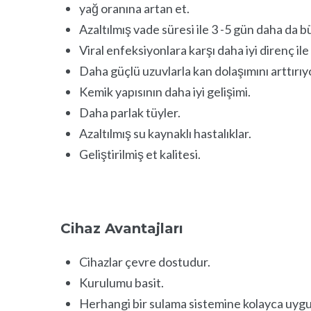
yağ oranına artan et.
Azaltılmış vade süresi ile 3 -5 gün daha da 
Viral enfeksiyonlara karşı daha iyi direnç ile 
Daha güçlü uzuvlarla kan dolaşımını arttırıy
Kemik yapısının daha iyi gelişimi.
Daha parlak tüyler.
Azaltılmış su kaynaklı hastalıklar.
Geliştirilmiş et kalitesi.
Cihaz Avantajları
Cihazlar çevre dostudur.
Kurulumu basit.
Herhangi bir sulama sistemine kolayca uyg