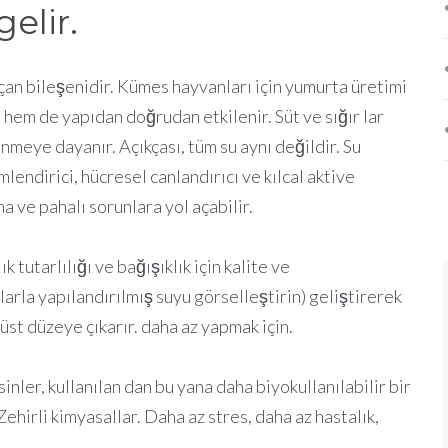
elir.
çan bileşenidir. Kümes hayvanları için yumurta üretimi
 hem de yapıdan doğrudan etkilenir. Süt ve sığır lar
enmeye dayanır. Açıkçası, tüm su aynı değildir. Su
mlendirici, hücresel canlandırıcı ve kılcal aktive
a ve pahalı sorunlara yol açabilir.
 tutarlılığı ve bağışıklık için kalite ve
arla yapılandırılmış suyu görselleştirin) geliştirerek
st düzeye çıkarır. daha az yapmak için.
inler, kullanılan dan bu yana daha biyokullanılabilir bir
irli kimyasallar. Daha az stres, daha az hastalık,