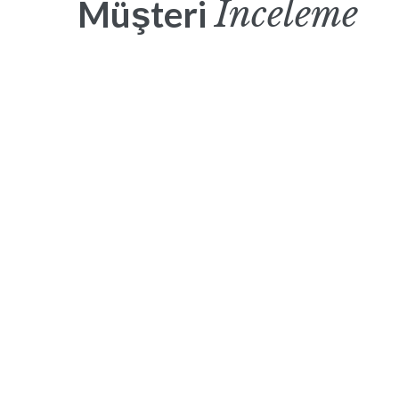
Inceleme
Müşteri
Başlarken