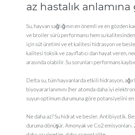
az hastalık anlamına g
Su, hayvan sağlığının en önemli ve en gözden ka
ve broiler sürü performansı hem su kalitesinden
için süt üretimi ve et kalitesi hidrasyon ve besl
kalitesi toksik ve zayıflatıcı dan hayat veren, ne
arasında olabilir. Su sorunları performans kaybın
Delta su, tüm hayvanlarda etkili hidrasyon, ağırlık
biyoyararlanımını (her atomda daha iyi elektronl
suyun optimum durumuna göre potansiyelini en ü
Ne daha az? Su hidrat ve besler. Antibiyotik. Bes
duruma dönüşür. Amonyak ve Co2 emisyonları. Zeh
daha az yönetim, daha az mortalite.