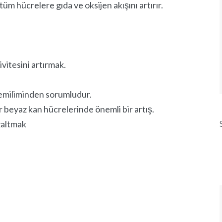
üm hücrelere gıda ve oksijen akışını artırır.
vitesini artırmak.
ve emiliminden sorumludur.
ır beyaz kan hücrelerinde önemli bir artış.
zaltmak
Login
or use your login data
Username
Sign Up