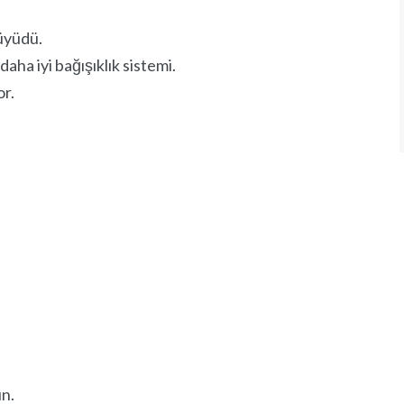
Password
or Sign Up
büyüdü.
Registration disabled
daha iyi bağışıklık sistemi.
Remember Me
or.
Lost your password?
un.