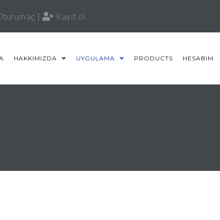
Oturum aç
|
Kayıt ol
A
HAKKIMIZDA
UYGULAMA
PRODUCTS
HESABIM