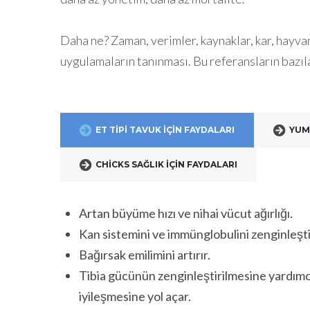
Daha ne? Zaman, verimler, kaynaklar, kar, hayva
uygulamaların tanınması. Bu referansların bazıl
ET TIPI TAVUK IÇIN FAYDALARI
YUM
CHICKS SAĞLIK IÇIN FAYDALARI
Artan büyüme hızı ve nihai vücut ağırlığı.
Kan sistemini ve immünglobulini zenginleştir
Bağırsak emilimini artırır.
Tibia gücünün zenginleştirilmesine yardımcı
iyileşmesine yol açar.