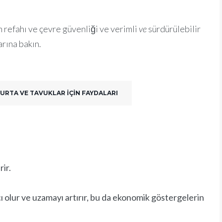
n refahı ve çevre güvenliği ve verimli
ve
sürdürülebilir
arına bakın.
URTA VE TAVUKLAR IÇIN FAYDALARI
ir.
 olur ve uzamayı artırır, bu da ekonomik göstergelerin