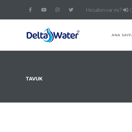
Hesabın var mı?
ANA SAYF
TAVUK