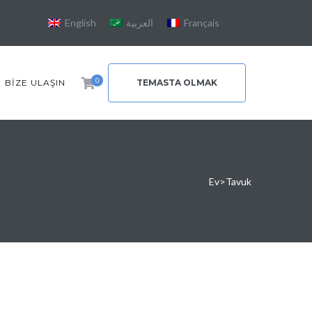
English
العربية
Français
0
BIZE ULAŞIN
TEMASTA OLMAK
Ev
>
Tavuk