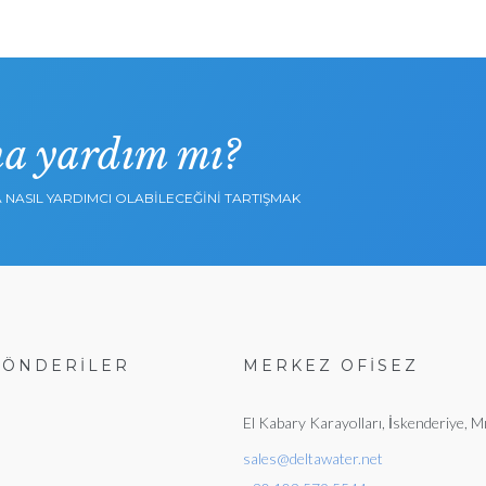
a yardım mı?
 NASIL YARDIMCI OLABILECEĞINI TARTIŞMAK
GÖNDERİLER
MERKEZ OFISEZ
El Kabary Karayolları, İskenderiye, Mı
sales@deltawater.net