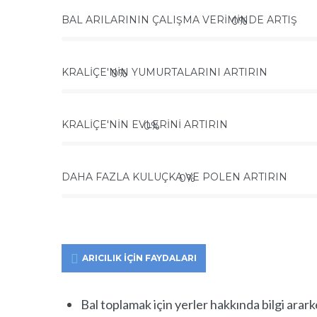
BAL ARILARININ ÇALIŞMA VERIMINDE ARTIŞ
0
%
KRALIÇE'NIN YUMURTALARINI ARTIRIN
0
%
KRALIÇE'NIN EVLERINI ARTIRIN
0
%
DAHA FAZLA KULUÇKA VE POLEN ARTIRIN
0
%
ARICILIK IÇIN FAYDALARI
Bal toplamak için yerler hakkında bilgi arark