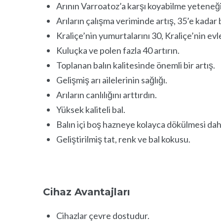
Arının Varroatoz’a karşı koyabilme yeteneğ
Arıların çalışma veriminde artış, 35’e kadar
Kraliçe’nin yumurtalarını 30, Kraliçe’nin evle
Kuluçka ve polen fazla 40 artırın.
Toplanan balın kalitesinde önemli bir artış.
Gelişmiş arı ailelerinin sağlığı.
Arıların canlılığını arttırdın.
Yüksek kaliteli bal.
Balın içi boş hazneye kolayca dökülmesi daha
Geliştirilmiş tat, renk ve bal kokusu.
Cihaz Avantajları
Cihazlar çevre dostudur.