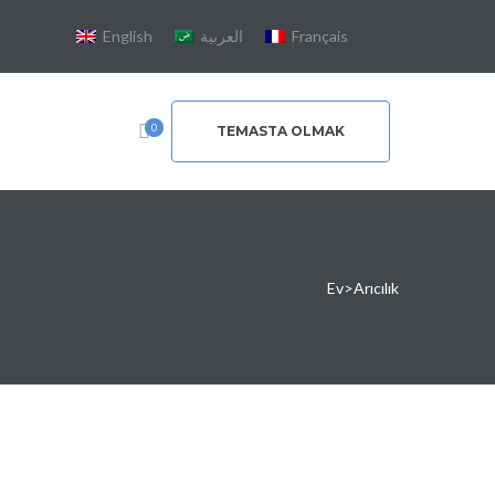
English
العربية
Français
0
TEMASTA OLMAK
Ev
>
Arıcılık