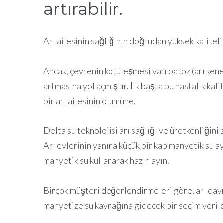
artırabilir.
Arı ailesinin sağlığının doğrudan yüksek kalitel
Ancak, çevrenin kötüleşmesi varroatoz (arı kene)
artmasına yol açmıştır. İlk başta bu hastalık kal
bir arı ailesinin ölümüne.
Delta su teknolojisi arı sağlığı ve üretkenliğini a
Arı evlerinin yanına küçük bir kap manyetik su 
manyetik su kullanarak hazırlayın.
Birçok müşteri değerlendirmeleri göre, arı davran
manyetize su kaynağına gidecek bir seçim verild