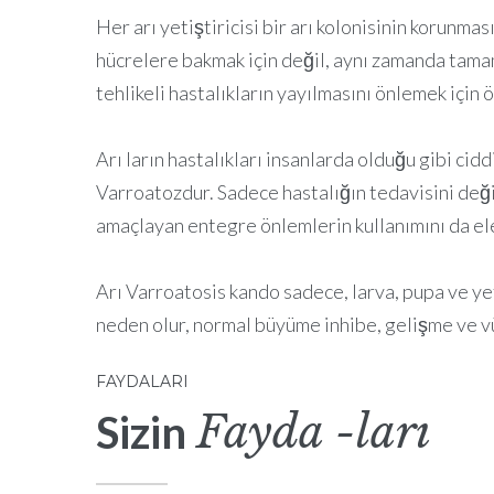
Her arı yetiştiricisi bir arı kolonisinin korunma
hücrelere bakmak için değil, aynı zamanda tamam
tehlikeli hastalıkların yayılmasını önlemek için 
Arı ların hastalıkları insanlarda olduğu gibi ciddi
Varroatozdur. Sadece hastalığın tedavisini değil
amaçlayan entegre önlemlerin kullanımını da ele
Arı Varroatosis kando sadece, larva, pupa ve yet
neden olur, normal büyüme inhibe, gelişme ve vü
FAYDALARI
Fayda -ları
Sizin