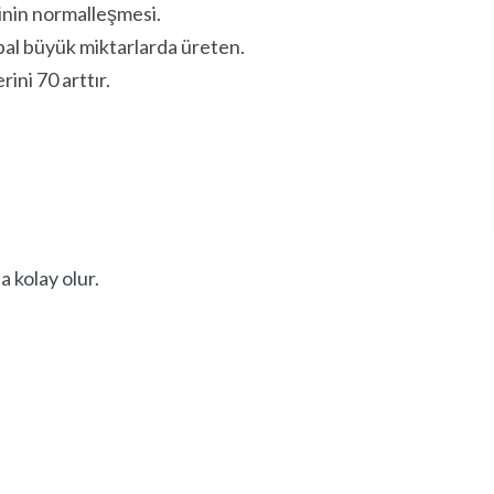
inin normalleşmesi.
 bal büyük miktarlarda üreten.
Lost your password?
rini 70 arttır.
 kolay olur.