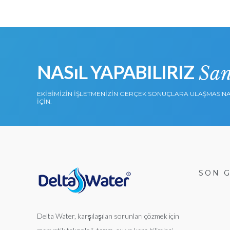
NASıL YAPABILIRIZ
San
EKIBIMIZIN IŞLETMENIZIN GERÇEK SONUÇLARA ULAŞMASINA
IÇIN.
SON 
Delta Water, karşılaşılan sorunları çözmek için