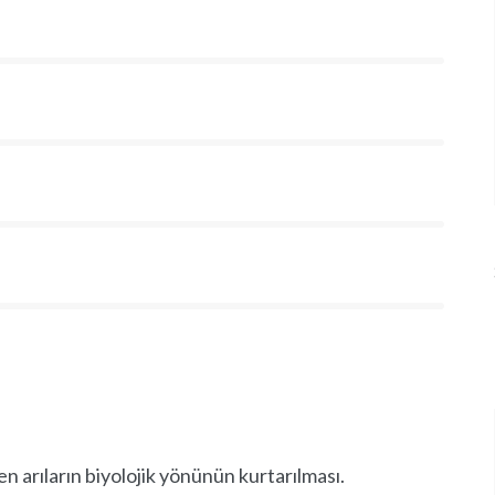
Login
or use your login data
Username
Sign Up
Password
or Sign Up
Registration disabled
Remember Me
en arıların biyolojik yönünün kurtarılması.