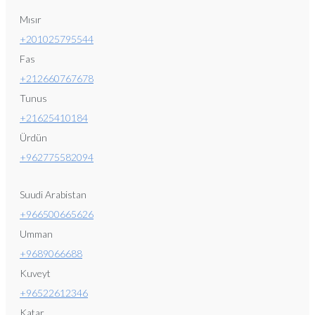
Mısır
+201025795544
Fas
+212660767678
Tunus
+21625410184
Ürdün
+962775582094
Suudi Arabistan
+966500665626
Umman
+9689066688
Kuveyt
+96522612346
Katar