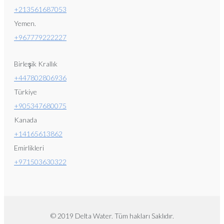
+213561687053
Yemen.
+96777
9222227
Birleşik Krallık
+447802806936
Türkiye
+905347680075
Kanada
+14165613862
Emirlikleri
+971503630322
© 2019 Delta Water. Tüm hakları Saklıdır.