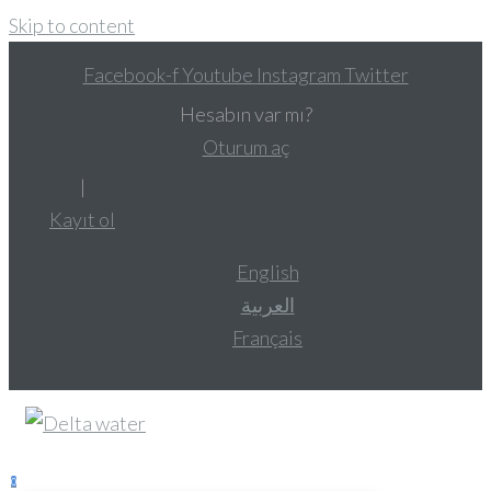
Skip to content
Facebook-f
Youtube
Instagram
Twitter
Hesabın var mı?
Oturum aç
|
Kayıt ol
English
العربية
Français
0