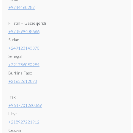
+9744460287
Filistin – Gazze şeridi
+970599408686
Sudan
+249123140370
Senegal
+221786080984
Burkina Faso
+21652612870
Irak
+9647701260069
Libya
+218927221912
Cezayir