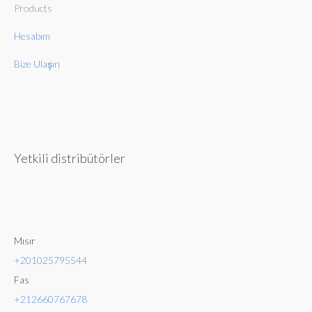
Products
Hesabım
Bize Ulaşın
Yetkili distribütörler
Mısır
+201025795544
Fas
+212660767678