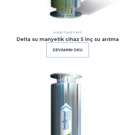
water treatment
Delta su manyetik cihaz 5 inç su arıtma
DEVAMINI OKU
Login
or use your login data
Username
Sign Up
Password
or Sign Up