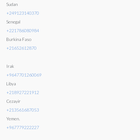
Sudan
+249123140370
Senegal
+221786080984
Burkina Faso
+21652612870
Irak
+9647701260069
Libya
+218927221912
Cezayir
+213561687053
Yemen.
+96777
9222227