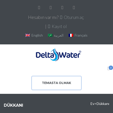
Hesabın var mı?
Oturum aç
|
Kayıt ol
English
العربية
Français
0
TEMASTA OLMAK
Ev
>
Dükkanı
DÜKKANI