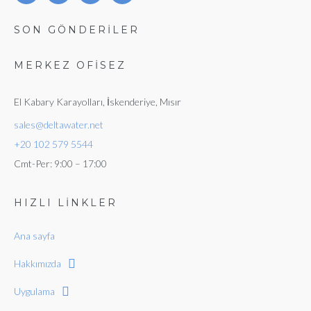
SON GÖNDERİLER
MERKEZ OFISEZ
El Kabary Karayolları, İskenderiye, Mısır
sales@deltawater.net
+20 102 579 5544
Cmt-Per: 9:00 – 17:00
HIZLI LİNKLER
Ana sayfa
Hakkımızda
Uygulama