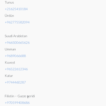
Tunus
+21625410184
Ürdün
+962775582094
Suudi Arabistan
+966500665626
Umman
+9689066688
Kuveyt
+96522612346
Katar
+9744460287
Filistin – Gazze şeridi
+970599408686