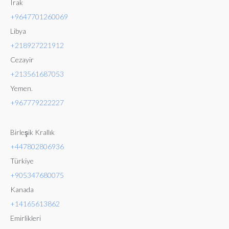
Irak
+9647701260069
Libya
+218927221912
Cezayir
+213561687053
Yemen.
+96777
9222227
Birleşik Krallık
+447802806936
Türkiye
+905347680075
Kanada
+14165613862
Emirlikleri