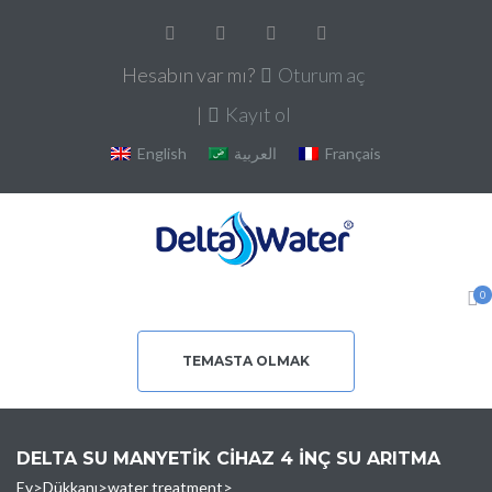
Hesabın var mı?
Oturum aç
|
Kayıt ol
English
العربية
Français
0
TEMASTA OLMAK
DELTA SU MANYETIK CIHAZ 4 INÇ SU ARITMA
Ev
>
Dükkanı
>
water treatment
>