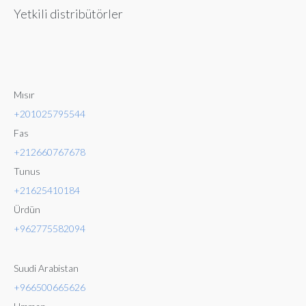
Yetkili distribütörler
Mısır
+201025795544
Fas
+212660767678
Tunus
+21625410184
Ürdün
+962775582094
Suudi Arabistan
+966500665626