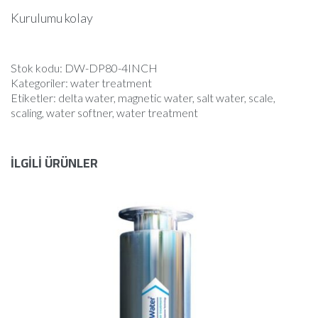
Kurulumu kolay
Stok kodu:
DW-DP80-4INCH
Kategoriler:
water treatment
Etiketler:
delta water
,
magnetic water
,
salt water
,
scale
,
scaling
,
water softner
,
water treatment
İLGILI ÜRÜNLER