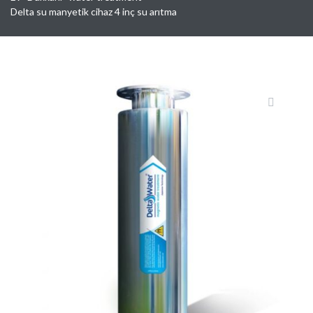
Delta su manyetik cihaz 4 inç su arıtma