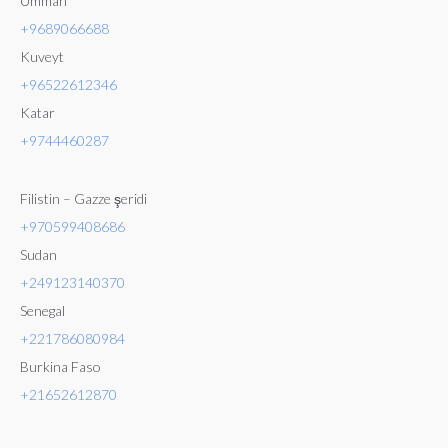
Umman
+9689066688
Kuveyt
+96522612346
Katar
+9744460287
Filistin – Gazze şeridi
+970599408686
Sudan
+249123140370
Senegal
+221786080984
Burkina Faso
+21652612870