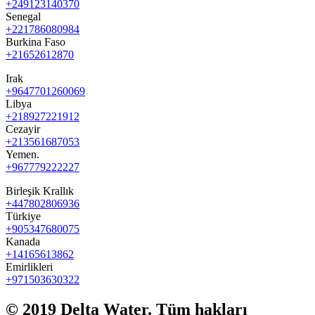
+249123140370
Senegal
+221786080984
Burkina Faso
+21652612870
Irak
+9647701260069
Libya
+218927221912
Cezayir
+213561687053
Yemen.
+96777
9222227
Birleşik Krallık
+447802806936
Türkiye
+905347680075
Kanada
+14165613862
Emirlikleri
+971503630322
© 2019 Delta Water. Tüm hakları