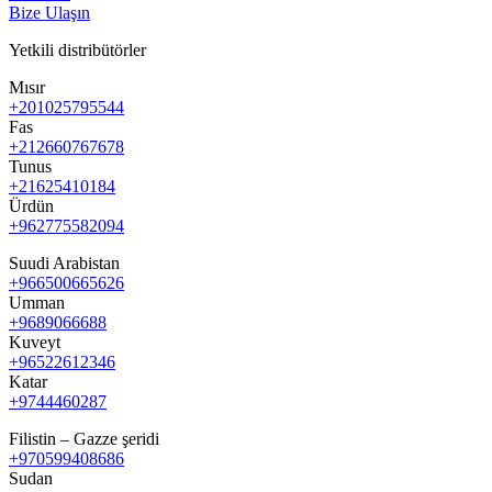
Bize Ulaşın
Yetkili distribütörler
Mısır
+201025795544
Fas
+212660767678
Tunus
+21625410184
Ürdün
+962775582094
Suudi Arabistan
+966500665626
Umman
+9689066688
Kuveyt
+96522612346
Katar
+9744460287
Filistin – Gazze şeridi
+970599408686
Sudan