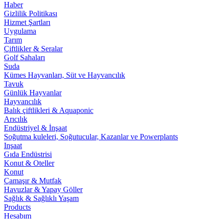
Haber
Gizlilik Politikası
Hizmet Şartları
Uygulama
Tarım
Çiftlikler & Seralar
Golf Sahaları
Suda
Kümes Hayvanları, Süt ve Hayvancılık
Tavuk
Günlük Hayvanlar
Hayvancılık
Balık çiftlikleri & Aquaponic
Arıcılık
Endüstriyel & İnşaat
Soğutma kuleleri, Soğutucular, Kazanlar ve Powerplants
Inşaat
Gıda Endüstrisi
Konut & Oteller
Konut
Çamaşır & Mutfak
Havuzlar & Yapay Göller
Sağlık & Sağlıklı Yaşam
Products
Hesabım