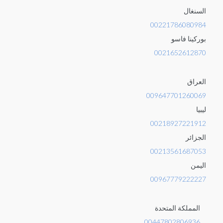
السنغال
00221786080984
بوركينا فاسو
0021652612870
العراق
009647701260069
ليبيا
00218927221912
الجزائر
00213561687053
اليمن
00967779222227
المملكة المتحدة
00447802806936