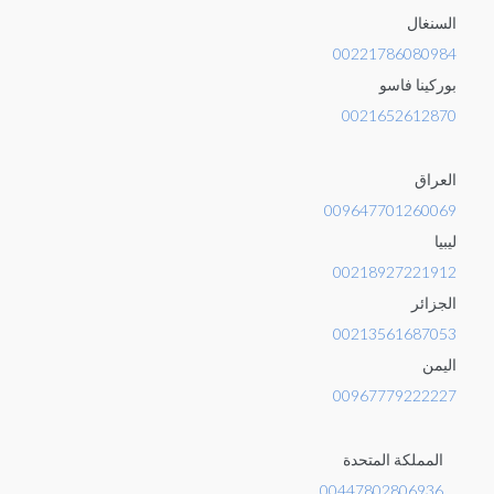
السنغال
00221786080984
بوركينا فاسو
0021652612870
العراق
009647701260069
ليبيا
00218927221912
الجزائر
00213561687053
اليمن
00967779222227
المملكة المتحدة
00447802806936