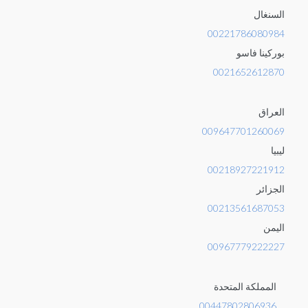
السنغال
00221786080984
بوركينا فاسو
0021652612870
العراق
009647701260069
ليبيا
00218927221912
الجزائر
00213561687053
اليمن
00967779222227
المملكة المتحدة
00447802806936