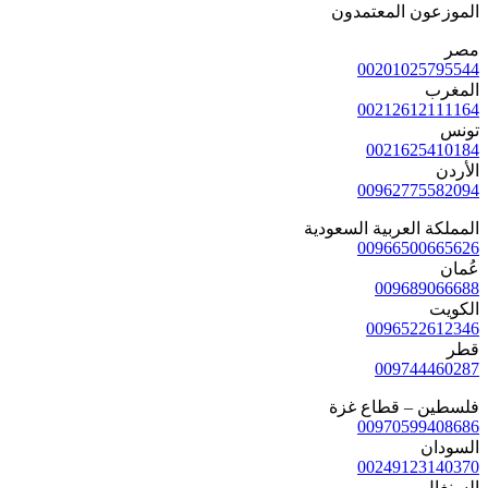
الموزعون المعتمدون
مصر
00201025795544
المغرب
00212612111164
تونس
0021625410184
الأردن
00962775582094
المملكة العربية السعودية
00966500665626
عُمان
009689066688
الكويت
0096522612346
قطر
009744460287
فلسطين – قطاع غزة
00970599408686
السودان
00249123140370
السنغال