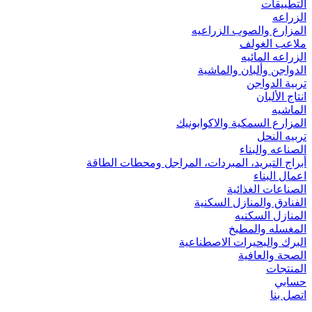
التطبيقات
الزراعه
المزارع والصوب الزراعيه
ملاعب الغولف
الزراعه المائيه
الدواجن وألبان والماشية
تربية الدواجن
انتاج الألبان
الماشيه
المزارع السمكية والاكوابونيك
تربيه النحل
الصناعه والبناء
أبراج التبريد، المبردات، المراجل ومحطات الطاقة
اعمال البناء
الصناعات الغذائية
الفنادق والمنازل السكنية
المنازل السكنيه
المغسله والمطبخ
البرك والبحيرات الاصطناعية
الصحة والعافية
المنتجات
حسابي
اتصل بنا