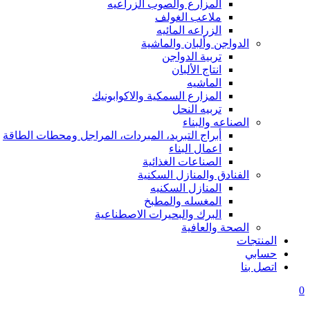
المزارع والصوب الزراعيه
ملاعب الغولف
الزراعه المائيه
الدواجن وألبان والماشية
تربية الدواجن
انتاج الألبان
الماشيه
المزارع السمكية والاكوابونيك
تربيه النحل
الصناعه والبناء
أبراج التبريد، المبردات، المراجل ومحطات الطاقة
اعمال البناء
الصناعات الغذائية
الفنادق والمنازل السكنية
المنازل السكنيه
المغسله والمطبخ
البرك والبحيرات الاصطناعية
الصحة والعافية
المنتجات
حسابي
اتصل بنا
0